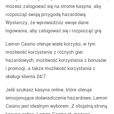
możesz zalogować się na stronie kasyna, aby
rozpocząć swoją przygodę hazardową.
Wystarczy, że wprowadzisz swoje dane
logowania, aby zalogować się i rozpocząć grę.
Lemon Casino oferuje wiele korzyści, w tym
możliwość korzystania z różnych gier
hazardowych, możliwość korzystania z bonusów
i promocji, a także możliwość korzystania z
obsługi klienta 24/7.
Jeśli szukasz kasyna online, które oferuje
emocjonujące doświadczenie hazardowe, Lemon
Casino jest idealnym wyborem. Z oficjalną stroną