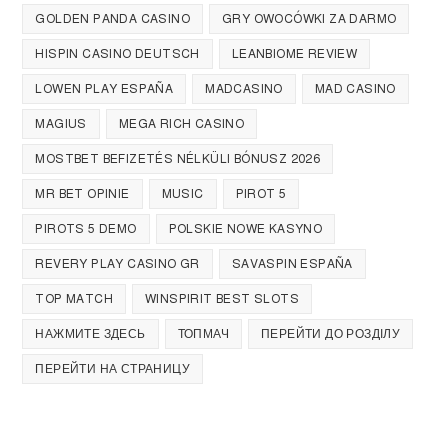
GOLDEN PANDA CASINO
GRY OWOCÓWKI ZA DARMO
HISPIN CASINO DEUTSCH
LEANBIOME REVIEW
LOWEN PLAY ESPAÑA
MADCASINO
MAD CASINO
MAGIUS
MEGA RICH CASINO
MOSTBET BEFIZETÉS NÉLKÜLI BÓNUSZ 2026
MR BET OPINIE
MUSIC
PIROT 5
PIROTS 5 DEMO
POLSKIE NOWE KASYNO
REVERY PLAY CASINO GR
SAVASPIN ESPAÑA
TOP MATCH
WINSPIRIT BEST SLOTS
НАЖМИТЕ ЗДЕСЬ
ТОПМАЧ
ПЕРЕЙТИ ДО РОЗДІЛУ
ПЕРЕЙТИ НА СТРАНИЦУ