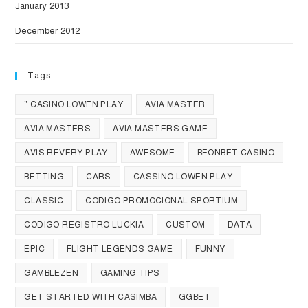
January 2013
December 2012
Tags
" CASINO LOWEN PLAY
AVIA MASTER
AVIA MASTERS
AVIA MASTERS GAME
AVIS REVERY PLAY
AWESOME
BEONBET CASINO
BETTING
CARS
CASSINO LOWEN PLAY
CLASSIC
CODIGO PROMOCIONAL SPORTIUM
CODIGO REGISTRO LUCKIA
CUSTOM
DATA
EPIC
FLIGHT LEGENDS GAME
FUNNY
GAMBLEZEN
GAMING TIPS
GET STARTED WITH CASIMBA
GGBET