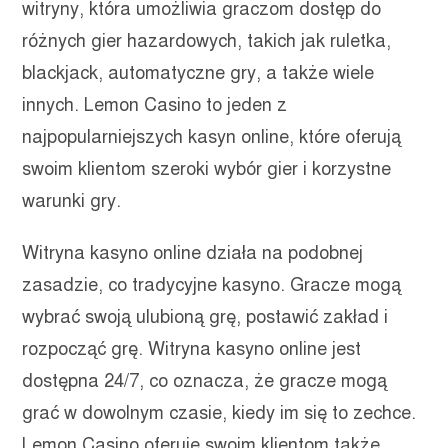
witryny, która umożliwia graczom dostęp do
różnych gier hazardowych, takich jak ruletka,
blackjack, automatyczne gry, a także wiele
innych. Lemon Casino to jeden z
najpopularniejszych kasyn online, które oferują
swoim klientom szeroki wybór gier i korzystne
warunki gry.
Witryna kasyno online działa na podobnej
zasadzie, co tradycyjne kasyno. Gracze mogą
wybrać swoją ulubioną grę, postawić zakład i
rozpocząć grę. Witryna kasyno online jest
dostępna 24/7, co oznacza, że gracze mogą
grać w dowolnym czasie, kiedy im się to zechce.
Lemon Casino oferuje swoim klientom także