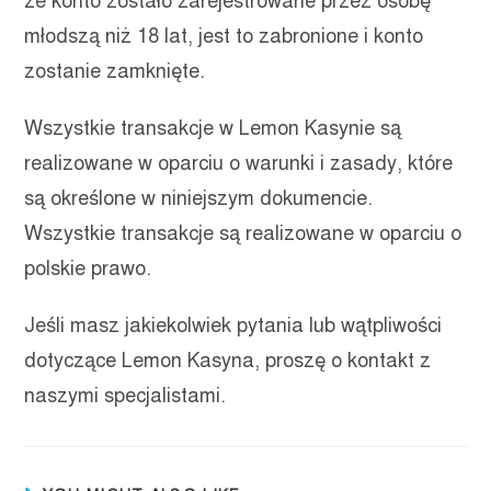
że konto zostało zarejestrowane przez osobę
młodszą niż 18 lat, jest to zabronione i konto
zostanie zamknięte.
Wszystkie transakcje w Lemon Kasynie są
realizowane w oparciu o warunki i zasady, które
są określone w niniejszym dokumencie.
Wszystkie transakcje są realizowane w oparciu o
polskie prawo.
Jeśli masz jakiekolwiek pytania lub wątpliwości
dotyczące Lemon Kasyna, proszę o kontakt z
naszymi specjalistami.