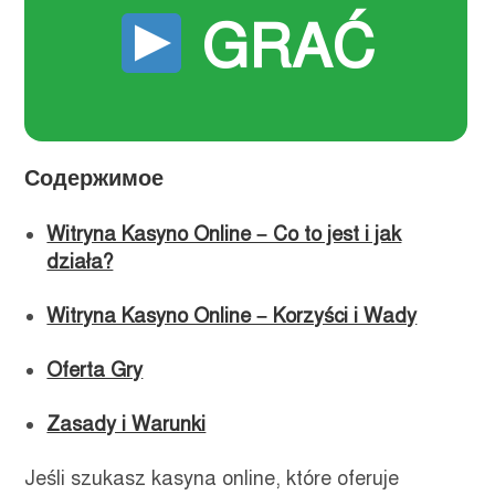
GRAĆ
Содержимое
Witryna Kasyno Online – Co to jest i jak
działa?
Witryna Kasyno Online – Korzyści i Wady
Oferta Gry
Zasady i Warunki
Jeśli szukasz kasyna online, które oferuje