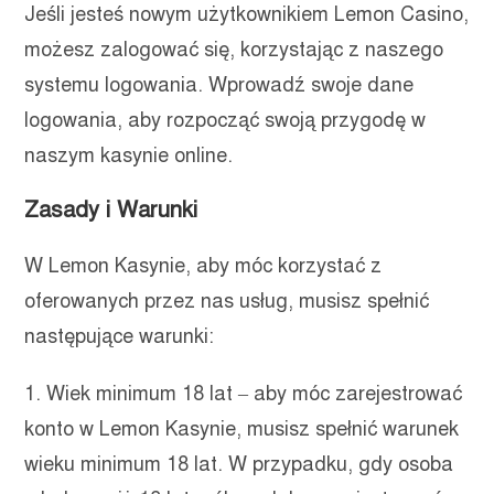
Jeśli jesteś nowym użytkownikiem Lemon Casino,
możesz zalogować się, korzystając z naszego
systemu logowania. Wprowadź swoje dane
logowania, aby rozpocząć swoją przygodę w
naszym kasynie online.
Zasady i Warunki
W Lemon Kasynie, aby móc korzystać z
oferowanych przez nas usług, musisz spełnić
następujące warunki:
1. Wiek minimum 18 lat – aby móc zarejestrować
konto w Lemon Kasynie, musisz spełnić warunek
wieku minimum 18 lat. W przypadku, gdy osoba