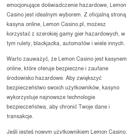
emocjonujące doświadczenie hazardowe, Lemon
Casino jest idealnym wyborem. Z oficjalną stroną
kasyna online, Lemon Casino.pl, możesz
korzystać z szerokiej gamy gier hazardowych, w
tym rulety, blackjacka, automatów i wiele innych.
Warto zauważyć, że Lemon Casino jest kasynem
online, które oferuje bezpieczne i zaufane
środowisko hazardowe. Aby zwiększyć
bezpieczeństwo swoich użytkowników, kasyno
wykorzystuje najnowsze technologie
bezpieczeństwa, aby chronić Twoje dane i
transakcje.
Jeśli jesteś nowym użytkownikiem Lemon Casino,