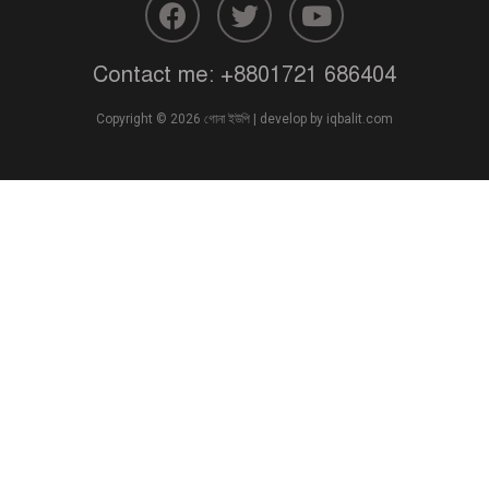
Contact me:
+8801721 686404
Copyright © 2026 গোনা ইউপি | develop by
iqbalit.com