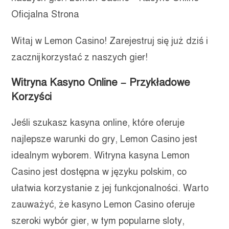
Oficjalna Strona
Witaj w Lemon Casino! Zarejestruj się już dziś i
zacznij korzystać z naszych gier!
Witryna Kasyno Online – Przykładowe
Korzyści
Jeśli szukasz kasyna online, które oferuje
najlepsze warunki do gry, Lemon Casino jest
idealnym wyborem. Witryna kasyna Lemon
Casino jest dostępna w języku polskim, co
ułatwia korzystanie z jej funkcjonalności. Warto
zauważyć, że kasyno Lemon Casino oferuje
szeroki wybór gier, w tym popularne sloty,