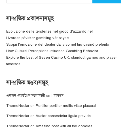
সাম্প্রতিক প্রকাশনাসমূহ
Evoluzione delle tendenze nel gioco d'azzardo nel
Hvordan påvirker gambling vår psyke
Scopri l'emozione del dealer dal vivo nel tuo casinò preferito
How Cultural Perceptions Influence Gambling Behavior
Explore the best of Seven Casino UK: standout games and player
favorites
সাম্প্রতিক মন্তব্যসমূহ
একজন ওয়ার্ডপ্রেস মন্তব্যকারী
on
! স্বাগতম!
ThemeNectar
on
Porttitor porttitor mollis vitae placerat
ThemeNectar
on
Auctor consectetur ligula gravida
ThemeNectar
on
Amazing post with all the goodies