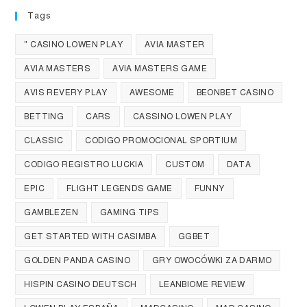
Tags
" CASINO LOWEN PLAY
AVIA MASTER
AVIA MASTERS
AVIA MASTERS GAME
AVIS REVERY PLAY
AWESOME
BEONBET CASINO
BETTING
CARS
CASSINO LOWEN PLAY
CLASSIC
CODIGO PROMOCIONAL SPORTIUM
CODIGO REGISTRO LUCKIA
CUSTOM
DATA
EPIC
FLIGHT LEGENDS GAME
FUNNY
GAMBLEZEN
GAMING TIPS
GET STARTED WITH CASIMBA
GGBET
GOLDEN PANDA CASINO
GRY OWOCÓWKI ZA DARMO
HISPIN CASINO DEUTSCH
LEANBIOME REVIEW