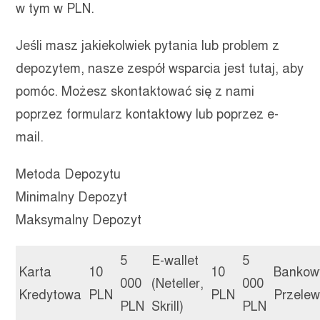
w tym w PLN.
Jeśli masz jakiekolwiek pytania lub problem z
depozytem, nasze zespół wsparcia jest tutaj, aby
pomóc. Możesz skontaktować się z nami
poprzez formularz kontaktowy lub poprzez e-
mail.
Metoda Depozytu
Minimalny Depozyt
Maksymalny Depozyt
5
E-wallet
5
Karta
10
10
Bankow
000
(Neteller,
000
Kredytowa
PLN
PLN
Przele
PLN
Skrill)
PLN