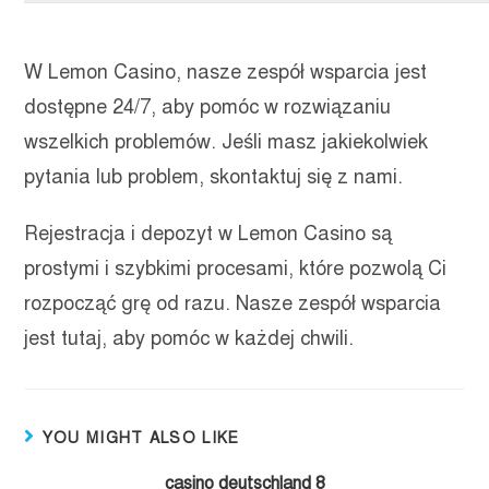
W Lemon Casino, nasze zespół wsparcia jest
dostępne 24/7, aby pomóc w rozwiązaniu
wszelkich problemów. Jeśli masz jakiekolwiek
pytania lub problem, skontaktuj się z nami.
Rejestracja i depozyt w Lemon Casino są
prostymi i szybkimi procesami, które pozwolą Ci
rozpocząć grę od razu. Nasze zespół wsparcia
jest tutaj, aby pomóc w każdej chwili.
YOU MIGHT ALSO LIKE
casino deutschland 8