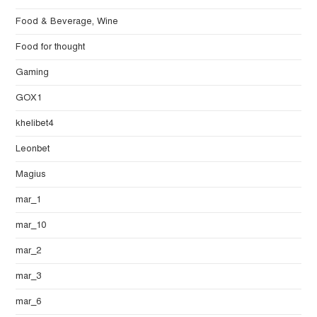
Food & Beverage, Wine
Food for thought
Gaming
GOX1
khelibet4
Leonbet
Magius
mar_1
mar_10
mar_2
mar_3
mar_6