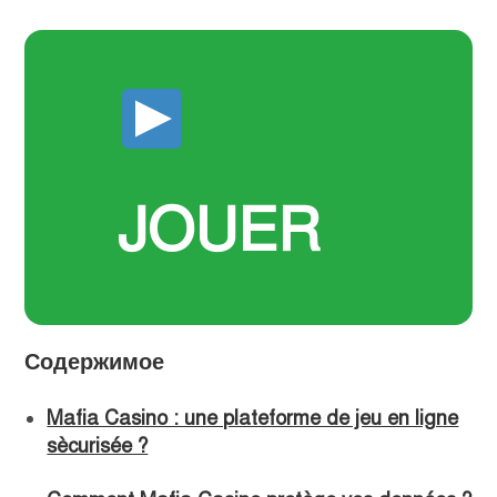
JOUER
Содержимое
Mafia Casino : une plateforme de jeu en ligne
sècurisée ?