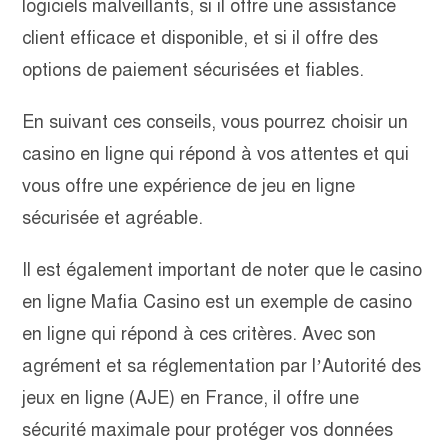
logiciels malveillants, si il offre une assistance
client efficace et disponible, et si il offre des
options de paiement sécurisées et fiables.
En suivant ces conseils, vous pourrez choisir un
casino en ligne qui répond à vos attentes et qui
vous offre une expérience de jeu en ligne
sécurisée et agréable.
Il est également important de noter que le casino
en ligne Mafia Casino est un exemple de casino
en ligne qui répond à ces critères. Avec son
agrément et sa réglementation par l’Autorité des
jeux en ligne (AJE) en France, il offre une
sécurité maximale pour protéger vos données