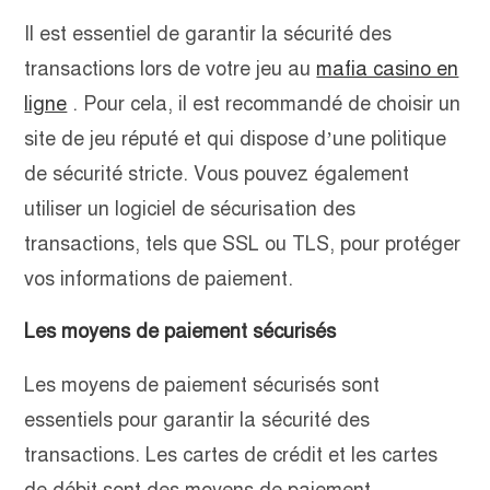
Il est essentiel de garantir la sécurité des
transactions lors de votre jeu au
mafia casino en
ligne
. Pour cela, il est recommandé de choisir un
site de jeu réputé et qui dispose d’une politique
de sécurité stricte. Vous pouvez également
utiliser un logiciel de sécurisation des
transactions, tels que SSL ou TLS, pour protéger
vos informations de paiement.
Les moyens de paiement sécurisés
Les moyens de paiement sécurisés sont
essentiels pour garantir la sécurité des
transactions. Les cartes de crédit et les cartes