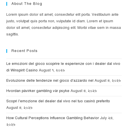
About The Blog
Lorem ipsum dolor sit amet, consectetur elit porta. Vestibulum ante
justo, volutpat quis porta non, vulputate id diam. Lorem et ipsum
dolor sit amet, consectetur adipiscing elit. Morbi vitae sem in massa
sagittis.
Recent Posts
Le emozioni del gioco scoprire le esperienze con i dealer dal vivo
di Winspirit Casino
August ৭, ২০২৬
Evoluzione delle tendenze nel gioco d'azzardo nel
August ৪, ২০২৬
Hvordan påvirker gambling vår psyke
August ৪, ২০২৬
Scopri l'emozione del dealer dal vivo nel tuo casinò preferito
August ৪, ২০২৬
How Cultural Perceptions Influence Gambling Behavior
July ২৪,
২০২৬