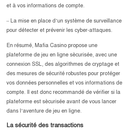
et à vos informations de compte.
– La mise en place d’un système de surveillance
pour détecter et prévenir les cyber-attaques.
En résumé, Mafia Casino propose une
plateforme de jeu en ligne sècurisée, avec une
connexion SSL, des algorithmes de cryptage et
des mesures de sécurité robustes pour protéger
vos données personnelles et vos informations de
compte. Il est donc recommandé de vérifier si la
plateforme est sècurisée avant de vous lancer
dans l’aventure de jeu en ligne.
La sécurité des transactions