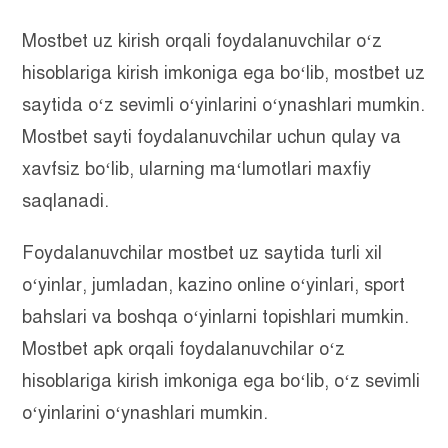
Mostbet uz kirish orqali foydalanuvchilar o‘z
hisoblariga kirish imkoniga ega bo‘lib, mostbet uz
saytida o‘z sevimli o‘yinlarini o‘ynashlari mumkin.
Mostbet sayti foydalanuvchilar uchun qulay va
xavfsiz bo‘lib, ularning ma‘lumotlari maxfiy
saqlanadi.
Foydalanuvchilar mostbet uz saytida turli xil
o‘yinlar, jumladan, kazino online o‘yinlari, sport
bahslari va boshqa o‘yinlarni topishlari mumkin.
Mostbet apk orqali foydalanuvchilar o‘z
hisoblariga kirish imkoniga ega bo‘lib, o‘z sevimli
o‘yinlarini o‘ynashlari mumkin.