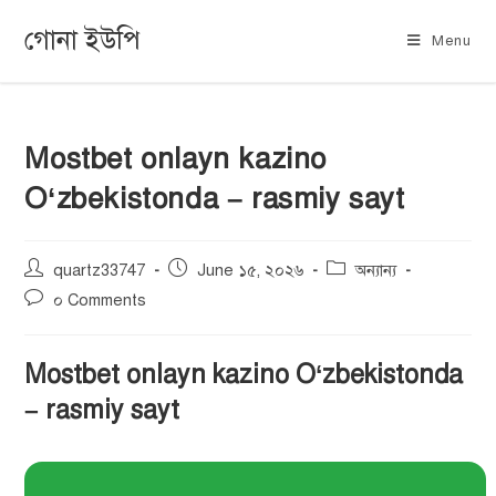
গোনা ইউপি
Menu
Mostbet onlayn kazino
O‘zbekistonda – rasmiy sayt
quartz33747
June ১৫, ২০২৬
অন্যান্য
০ Comments
Mostbet onlayn kazino O‘zbekistonda
– rasmiy sayt