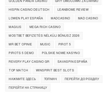
GOLDEN PANDA CASINO
GRY OWOCÓWKI ZA DARMO
HISPIN CASINO DEUTSCH
LEANBIOME REVIEW
LOWEN PLAY ESPAÑA
MADCASINO
MAD CASINO
MAGIUS
MEGA RICH CASINO
MOSTBET BEFIZETÉS NÉLKÜLI BÓNUSZ 2026
MR BET OPINIE
MUSIC
PIROT 5
PIROTS 5 DEMO
POLSKIE NOWE KASYNO
REVERY PLAY CASINO GR
SAVASPIN ESPAÑA
TOP MATCH
WINSPIRIT BEST SLOTS
НАЖМИТЕ ЗДЕСЬ
ТОПМАЧ
ПЕРЕЙТИ ДО РОЗДІЛУ
ПЕРЕЙТИ НА СТРАНИЦУ