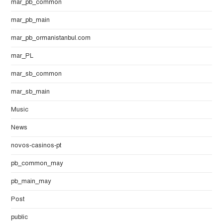
mar_pb_common
mar_pb_main
mar_pb_ormanistanbul.com
mar_PL
mar_sb_common
mar_sb_main
Music
News
novos-casinos-pt
pb_common_may
pb_main_may
Post
public