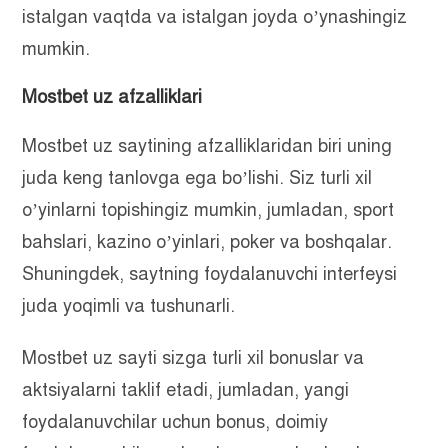
istalgan vaqtda va istalgan joyda o’ynashingiz
mumkin.
Mostbet uz afzalliklari
Mostbet uz saytining afzalliklaridan biri uning
juda keng tanlovga ega bo’lishi. Siz turli xil
o’yinlarni topishingiz mumkin, jumladan, sport
bahslari, kazino o’yinlari, poker va boshqalar.
Shuningdek, saytning foydalanuvchi interfeysi
juda yoqimli va tushunarli.
Mostbet uz sayti sizga turli xil bonuslar va
aktsiyalarni taklif etadi, jumladan, yangi
foydalanuvchilar uchun bonus, doimiy