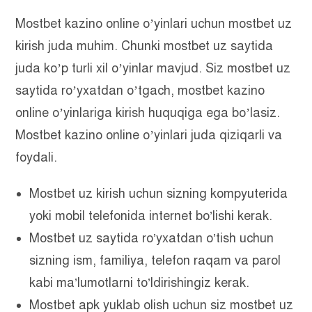
Mostbet kazino online o’yinlari uchun mostbet uz
kirish juda muhim. Chunki mostbet uz saytida
juda ko’p turli xil o’yinlar mavjud. Siz mostbet uz
saytida ro’yxatdan o’tgach, mostbet kazino
online o’yinlariga kirish huquqiga ega bo’lasiz.
Mostbet kazino online o’yinlari juda qiziqarli va
foydali.
Mostbet uz kirish uchun sizning kompyuterida
yoki mobil telefonida internet bo’lishi kerak.
Mostbet uz saytida ro’yxatdan o’tish uchun
sizning ism, familiya, telefon raqam va parol
kabi ma’lumotlarni to’ldirishingiz kerak.
Mostbet apk yuklab olish uchun siz mostbet uz