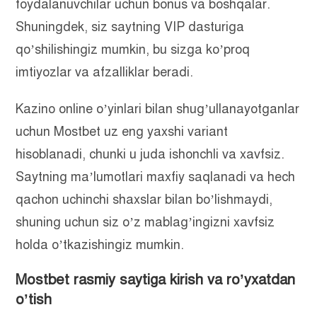
foydalanuvchilar uchun bonus va boshqalar.
Shuningdek, siz saytning VIP dasturiga
qo’shilishingiz mumkin, bu sizga ko’proq
imtiyozlar va afzalliklar beradi.
Kazino online o’yinlari bilan shug’ullanayotganlar
uchun Mostbet uz eng yaxshi variant
hisoblanadi, chunki u juda ishonchli va xavfsiz.
Saytning ma’lumotlari maxfiy saqlanadi va hech
qachon uchinchi shaxslar bilan bo’lishmaydi,
shuning uchun siz o’z mablag’ingizni xavfsiz
holda o’tkazishingiz mumkin.
Mostbet rasmiy saytiga kirish va ro’yxatdan
o’tish