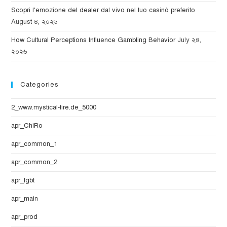
Scopri l'emozione del dealer dal vivo nel tuo casinò preferito
August ৪, ২০২৬
How Cultural Perceptions Influence Gambling Behavior
July ২৪,
২০২৬
Categories
2_www.mystical-fire.de_5000
apr_ChiRo
apr_common_1
apr_common_2
apr_lgbt
apr_main
apr_prod