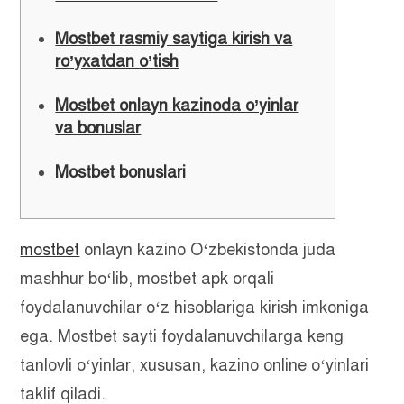
Mostbet rasmiy saytiga kirish va
ro’yxatdan o’tish
Mostbet onlayn kazinoda o’yinlar
va bonuslar
Mostbet bonuslari
mostbet
onlayn kazino O‘zbekistonda juda
mashhur bo‘lib, mostbet apk orqali
foydalanuvchilar o‘z hisoblariga kirish imkoniga
ega. Mostbet sayti foydalanuvchilarga keng
tanlovli o‘yinlar, xususan, kazino online o‘yinlari
taklif qiladi.