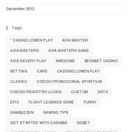
December 2012
Tags
" CASINO LOWEN PLAY
AVIA MASTER
AVIA MASTERS
AVIA MASTERS GAME
AVIS REVERY PLAY
AWESOME
BEONBET CASINO
BETTING
CARS
CASSINO LOWEN PLAY
CLASSIC
CODIGO PROMOCIONAL SPORTIUM
CODIGO REGISTRO LUCKIA
CUSTOM
DATA
EPIC
FLIGHT LEGENDS GAME
FUNNY
GAMBLEZEN
GAMING TIPS
GET STARTED WITH CASIMBA
GGBET