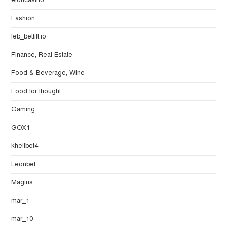
eloncasino
Fashion
feb_bettilt.io
Finance, Real Estate
Food & Beverage, Wine
Food for thought
Gaming
GOX1
khelibet4
Leonbet
Magius
mar_1
mar_10