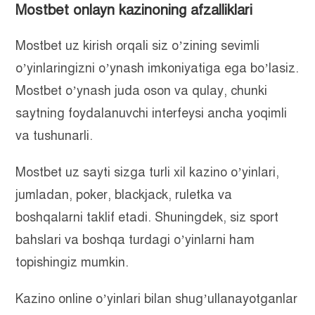
Mostbet onlayn kazinoning afzalliklari
Mostbet uz kirish orqali siz o’zining sevimli
o’yinlaringizni o’ynash imkoniyatiga ega bo’lasiz.
Mostbet o’ynash juda oson va qulay, chunki
saytning foydalanuvchi interfeysi ancha yoqimli
va tushunarli.
Mostbet uz sayti sizga turli xil kazino o’yinlari,
jumladan, poker, blackjack, ruletka va
boshqalarni taklif etadi. Shuningdek, siz sport
bahslari va boshqa turdagi o’yinlarni ham
topishingiz mumkin.
Kazino online o’yinlari bilan shug’ullanayotganlar