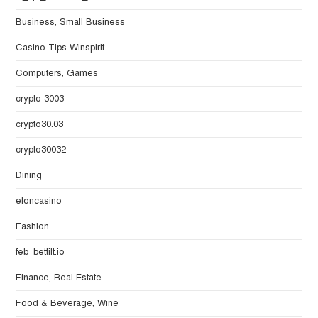
Business, Small Business
Casino Tips Winspirit
Computers, Games
crypto 3003
crypto30.03
crypto30032
Dining
eloncasino
Fashion
feb_bettilt.io
Finance, Real Estate
Food & Beverage, Wine