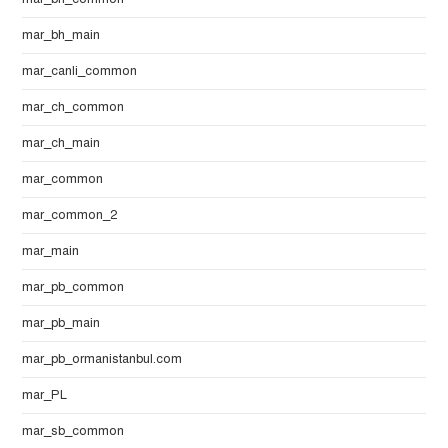
mar_bh_main
mar_canli_common
mar_ch_common
mar_ch_main
mar_common
mar_common_2
mar_main
mar_pb_common
mar_pb_main
mar_pb_ormanistanbul.com
mar_PL
mar_sb_common