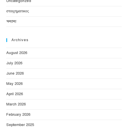
Uncategorized
στοιχηματικες
অন্যান্য
Archives
August 2026
July 2026
June 2026
May 2026
April 2026
March 2026
February 2026
September 2025