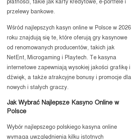
płatności, takie jak karty kredytowe, e-portfele i
przelewy bankowe.
Wśród najlepszych kasyn online w Polsce w 2026
roku znajdują się te, które oferują gry kasynowe
od renomowanych producentów, takich jak
NetEnt, Microgaming i Playtech. Te kasyna
internetowe zapewniają wysokiej jakości grafikę i
dźwięk, a także atrakcyjne bonusy i promocje dla
nowych i stałych graczy.
Jak Wybrać Najlepsze Kasyno Online w
Polsce
Wybór najlepszego polskiego kasyna online
wymaga uwzględnienia kilku istotnych