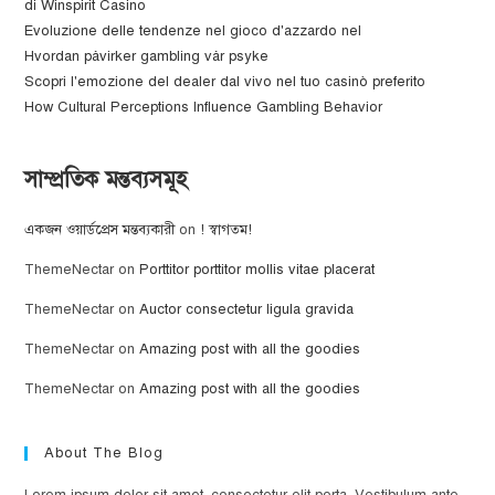
di Winspirit Casino
Evoluzione delle tendenze nel gioco d'azzardo nel
Hvordan påvirker gambling vår psyke
Scopri l'emozione del dealer dal vivo nel tuo casinò preferito
How Cultural Perceptions Influence Gambling Behavior
সাম্প্রতিক মন্তব্যসমূহ
একজন ওয়ার্ডপ্রেস মন্তব্যকারী
on
! স্বাগতম!
ThemeNectar
on
Porttitor porttitor mollis vitae placerat
ThemeNectar
on
Auctor consectetur ligula gravida
ThemeNectar
on
Amazing post with all the goodies
ThemeNectar
on
Amazing post with all the goodies
About The Blog