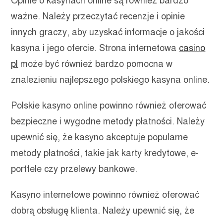
Opinie o kasynach online są również bardzo
ważne. Należy przeczytać recenzje i opinie
innych graczy, aby uzyskać informacje o jakości
kasyna i jego ofercie. Strona internetowa
casino
pl
może być również bardzo pomocna w
znalezieniu najlepszego polskiego kasyna online.
Polskie kasyno online powinno również oferować
bezpieczne i wygodne metody płatności. Należy
upewnić się, że kasyno akceptuje popularne
metody płatności, takie jak karty kredytowe, e-
portfele czy przelewy bankowe.
Kasyno internetowe powinno również oferować
dobrą obsługę klienta. Należy upewnić się, że