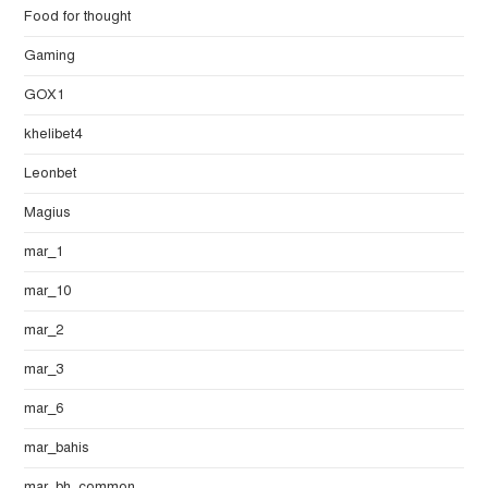
Food for thought
Gaming
GOX1
khelibet4
Leonbet
Magius
mar_1
mar_10
mar_2
mar_3
mar_6
mar_bahis
mar_bh_common