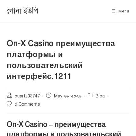
গোনা ইউপি
Menu
On-X Casino преимущества
платформы и
пользовательский
интерфейс.1211
quartz33747
May ২৬, ২০২৬
Blog
০ Comments
On-X Casino – преимущества
платформы и пользовательский