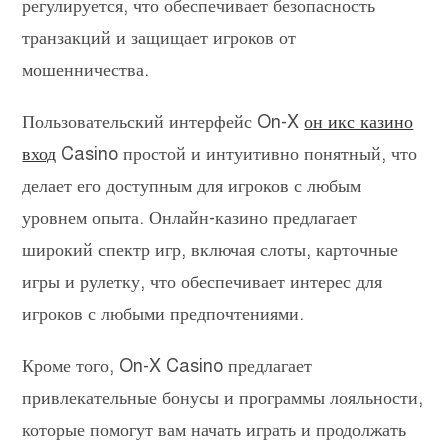
регулируется, что обеспечивает безопасность
транзакций и защищает игроков от
мошенничества.
Пользовательский интерфейс On-X
он икс казино
вход
Casino простой и интуитивно понятный, что
делает его доступным для игроков с любым
уровнем опыта. Онлайн-казино предлагает
широкий спектр игр, включая слоты, карточные
игры и рулетку, что обеспечивает интерес для
игроков с любыми предпочтениями.
Кроме того, On-X Casino предлагает
привлекательные бонусы и программы лояльности,
которые помогут вам начать играть и продолжать