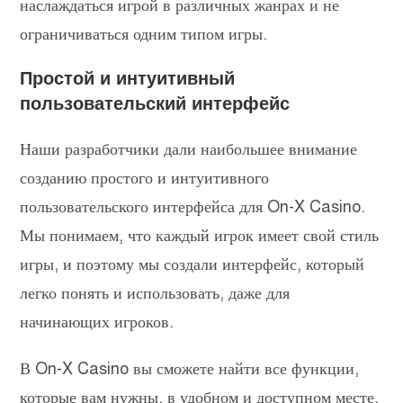
наслаждаться игрой в различных жанрах и не
ограничиваться одним типом игры.
Простой и интуитивный
пользовательский интерфейс
Наши разработчики дали наибольшее внимание
созданию простого и интуитивного
пользовательского интерфейса для On-X Casino.
Мы понимаем, что каждый игрок имеет свой стиль
игры, и поэтому мы создали интерфейс, который
легко понять и использовать, даже для
начинающих игроков.
В On-X Casino вы сможете найти все функции,
которые вам нужны, в удобном и доступном месте.