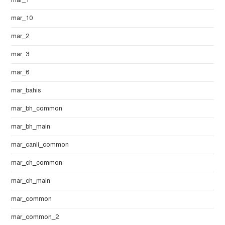
mar_1
mar_10
mar_2
mar_3
mar_6
mar_bahis
mar_bh_common
mar_bh_main
mar_canli_common
mar_ch_common
mar_ch_main
mar_common
mar_common_2