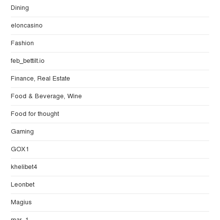
Dining
eloncasino
Fashion
feb_bettilt.io
Finance, Real Estate
Food & Beverage, Wine
Food for thought
Gaming
GOX1
khelibet4
Leonbet
Magius