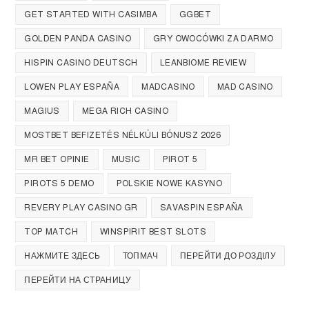
GET STARTED WITH CASIMBA
GGBET
GOLDEN PANDA CASINO
GRY OWOCÓWKI ZA DARMO
HISPIN CASINO DEUTSCH
LEANBIOME REVIEW
LOWEN PLAY ESPAÑA
MADCASINO
MAD CASINO
MAGIUS
MEGA RICH CASINO
MOSTBET BEFIZETÉS NÉLKÜLI BÓNUSZ 2026
MR BET OPINIE
MUSIC
PIROT 5
PIROTS 5 DEMO
POLSKIE NOWE KASYNO
REVERY PLAY CASINO GR
SAVASPIN ESPAÑA
TOP MATCH
WINSPIRIT BEST SLOTS
НАЖМИТЕ ЗДЕСЬ
ТОПМАЧ
ПЕРЕЙТИ ДО РОЗДІЛУ
ПЕРЕЙТИ НА СТРАНИЦУ