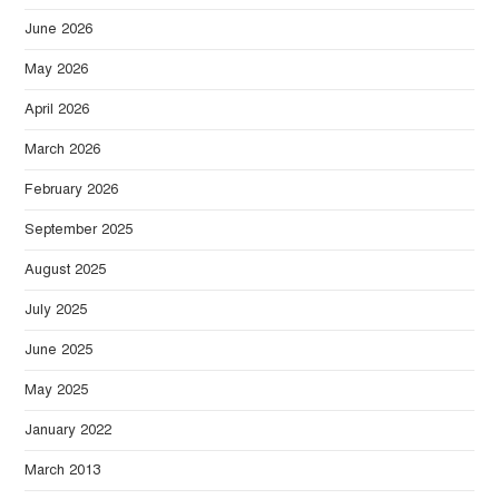
June 2026
May 2026
April 2026
March 2026
February 2026
September 2025
August 2025
July 2025
June 2025
May 2025
January 2022
March 2013