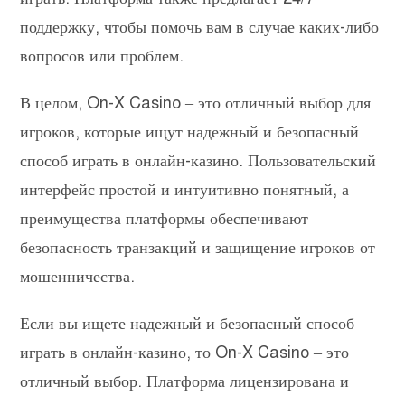
поддержку, чтобы помочь вам в случае каких-либо
вопросов или проблем.
В целом, On-X Casino – это отличный выбор для
игроков, которые ищут надежный и безопасный
способ играть в онлайн-казино. Пользовательский
интерфейс простой и интуитивно понятный, а
преимущества платформы обеспечивают
безопасность транзакций и защищение игроков от
мошенничества.
Если вы ищете надежный и безопасный способ
играть в онлайн-казино, то On-X Casino – это
отличный выбор. Платформа лицензирована и