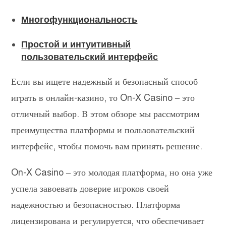
Многофункциональность
Простой и интуитивный
пользовательский интерфейс
Если вы ищете надежный и безопасный способ
играть в онлайн-казино, то On-X Casino – это
отличный выбор. В этом обзоре мы рассмотрим
преимущества платформы и пользовательский
интерфейс, чтобы помочь вам принять решение.
On-X Casino – это молодая платформа, но она уже
успела завоевать доверие игроков своей
надежностью и безопасностью. Платформа
лицензирована и регулируется, что обеспечивает