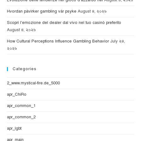
Evoluzione delle tendenze nel gioco d'azzardo nel
August ৪, ২০২৬
Hvordan påvirker gambling vår psyke
August ৪, ২০২৬
Scopri l'emozione del dealer dal vivo nel tuo casinò preferito
August ৪, ২০২৬
How Cultural Perceptions Influence Gambling Behavior
July ২৪,
২০২৬
Categories
2_www.mystical-fire.de_5000
apr_ChiRo
apr_common_1
apr_common_2
apr_lgbt
apr_main