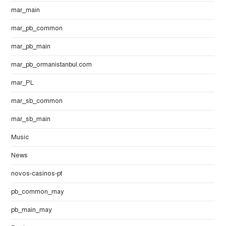
mar_main
mar_pb_common
mar_pb_main
mar_pb_ormanistanbul.com
mar_PL
mar_sb_common
mar_sb_main
Music
News
novos-casinos-pt
pb_common_may
pb_main_may