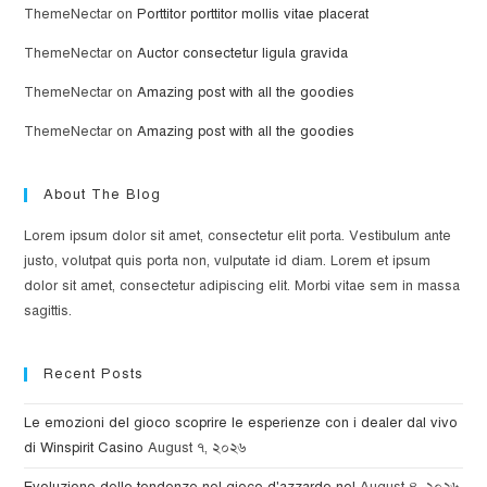
ThemeNectar
on
Porttitor porttitor mollis vitae placerat
ThemeNectar
on
Auctor consectetur ligula gravida
ThemeNectar
on
Amazing post with all the goodies
ThemeNectar
on
Amazing post with all the goodies
About The Blog
Lorem ipsum dolor sit amet, consectetur elit porta. Vestibulum ante
justo, volutpat quis porta non, vulputate id diam. Lorem et ipsum
dolor sit amet, consectetur adipiscing elit. Morbi vitae sem in massa
sagittis.
Recent Posts
Le emozioni del gioco scoprire le esperienze con i dealer dal vivo
di Winspirit Casino
August ৭, ২০২৬