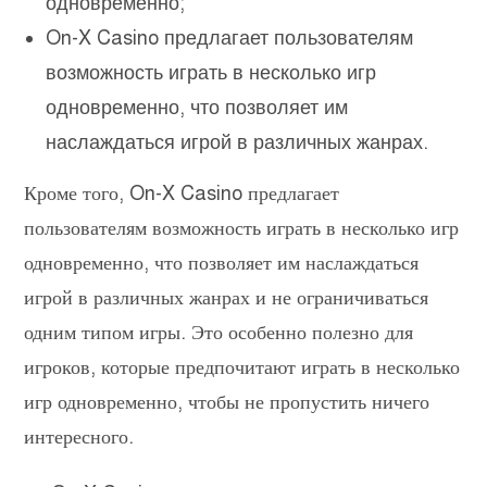
одновременно;
On-X Casino предлагает пользователям
возможность играть в несколько игр
одновременно, что позволяет им
наслаждаться игрой в различных жанрах.
Кроме того, On-X Casino предлагает
пользователям возможность играть в несколько игр
одновременно, что позволяет им наслаждаться
игрой в различных жанрах и не ограничиваться
одним типом игры. Это особенно полезно для
игроков, которые предпочитают играть в несколько
игр одновременно, чтобы не пропустить ничего
интересного.