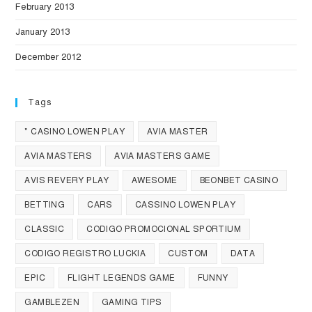
February 2013
January 2013
December 2012
Tags
" CASINO LOWEN PLAY
AVIA MASTER
AVIA MASTERS
AVIA MASTERS GAME
AVIS REVERY PLAY
AWESOME
BEONBET CASINO
BETTING
CARS
CASSINO LOWEN PLAY
CLASSIC
CODIGO PROMOCIONAL SPORTIUM
CODIGO REGISTRO LUCKIA
CUSTOM
DATA
EPIC
FLIGHT LEGENDS GAME
FUNNY
GAMBLEZEN
GAMING TIPS