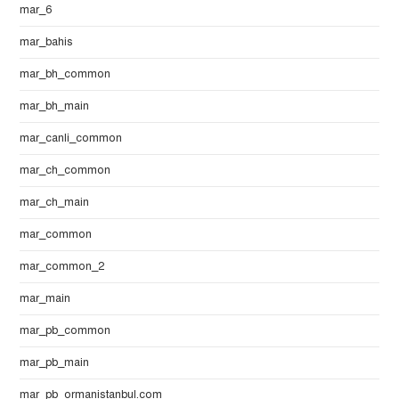
mar_6
mar_bahis
mar_bh_common
mar_bh_main
mar_canli_common
mar_ch_common
mar_ch_main
mar_common
mar_common_2
mar_main
mar_pb_common
mar_pb_main
mar_pb_ormanistanbul.com