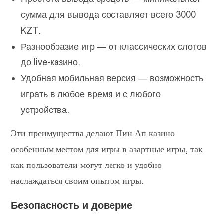
сумма для вывода составляет всего 3000
KZT.
Разнообразие игр — от классических слотов
до live-казино.
Удобная мобильная версия — возможность
играть в любое время и с любого
устройства.
Эти преимущества делают Пин Ап казино
особенным местом для игры в азартные игры, так
как пользователи могут легко и удобно
наслаждаться своим опытом игры.
Безопасность и доверие