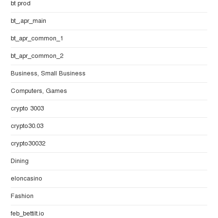
bt prod
bt_,apr_main
bt_apr_common_1
bt_apr_common_2
Business, Small Business
Computers, Games
crypto 3003
crypto30.03
crypto30032
Dining
eloncasino
Fashion
feb_bettilt.io