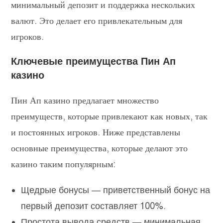
минимальный депозит и поддержка нескольких
валют. Это делает его привлекательным для
игроков.
Ключевые преимущества Пин Ап
казино
Пин Ап казино предлагает множество
преимуществ, которые привлекают как новых, так
и постоянных игроков. Ниже представлены
основные преимущества, которые делают это
казино таким популярным:
Щедрые бонусы — приветственный бонус на
первый депозит составляет 100%.
Простота вывода средств — минимальная