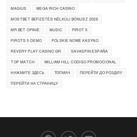
MAGIUS
MEGA RICH CASINO
MOSTBET BEFIZETÉS NÉLKÜLI BÓNUSZ 2026
MR BET OPINIE
MUSIC
PIROT 5
PIROTS 5 DEMO
POLSKIE NOWE KASYNO
REVERY PLAY CASINO GR
SAVASPIN ESPAÑA
TOP MATCH
WILLIAM HILL CODIGO PROMOCIONAL
НАЖМИТЕ ЗДЕСЬ
ТОПМАЧ
ПЕРЕЙТИ ДО РОЗДІЛУ
ПЕРЕЙТИ НА СТРАНИЦУ