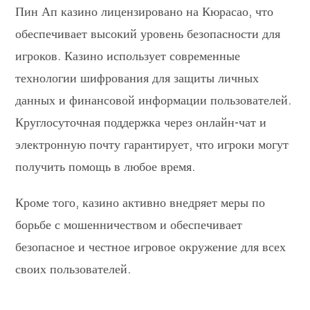
Пин Ап казино лицензировано на Кюрасао, что
обеспечивает высокий уровень безопасности для
игроков. Казино использует современные
технологии шифрования для защиты личных
данных и финансовой информации пользователей.
Круглосуточная поддержка через онлайн-чат и
электронную почту гарантирует, что игроки могут
получить помощь в любое время.
Кроме того, казино активно внедряет меры по
борьбе с мошенничеством и обеспечивает
безопасное и честное игровое окружение для всех
своих пользователей.