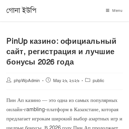
গোনা ইউপি
Menu
PinUp казино: официальный
сайт, регистрация и лучшие
бонусы 2026 года
phpWpAdmin
May ২৬, ২০২৬
public
Пин Ап казино — это одна из самых популярных
онлайн-гambling-платформ в Казахстане, которая
предлагает игрокам широкий выбор азартных игр и
щедрые бонусы. В 2026 году Пин Ап продолжает