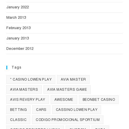
January 2022
March 2013
February 2013
January 2013
December 2012
Tags
" CASINO LOWEN PLAY
AVIA MASTER
AVIA MASTERS
AVIA MASTERS GAME
AVIS REVERY PLAY
AWESOME
BEONBET CASINO
BETTING
CARS
CASSINO LOWEN PLAY
CLASSIC
CODIGO PROMOCIONAL SPORTIUM