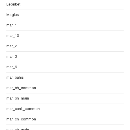
Leonbet
Magius
mar_1
mar_10
mar_2
mar_3
mar_6
mar_bahis
mar_bh_common
mar_bh_main
mar_canli_common
mar_ch_common
mar_ch_main