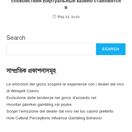
спокойствия Виртуальные казино становятся
в
May ২২, ২০২৬
Search
SEARCH
সাম্প্রতিক প্রকাশনাসমূহ
Le emozioni del gioco scoprire le esperienze con i dealer dal vivo
di Winspirit Casino
Evoluzione delle tendenze nel gioco d'azzardo nel
Hvordan påvirker gambling vår psyke
Scopri l'emozione del dealer dal vivo nel tuo casinò preferito
How Cultural Perceptions Influence Gambling Behavior