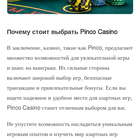
Почему стоит выбрать Pinco Casino
В заключение, казино, такие как Pinco, предлагают
множество возможностей для увлекательной игры
и шанс на выигрыш. Их сильные стороны
включают широкий выбор игр, безопасные
транзакции и привлекательные бонусы. Если вы
ищете надежное и удобное место для азартных игр,
Pinco Casino станет отличным выбором для вас.
Не упустите возможность насладиться уникальным
игровым опытом и изучить мир азартных игр