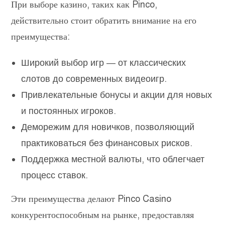
При выборе казино, таких как Pinco,
действительно стоит обратить внимание на его
преимущества:
Широкий выбор игр — от классических
слотов до современных видеоигр.
Привлекательные бонусы и акции для новых
и постоянных игроков.
Деморежим для новичков, позволяющий
практиковаться без финансовых рисков.
Поддержка местной валюты, что облегчает
процесс ставок.
Эти преимущества делают Pinco Casino
конкурентоспособным на рынке, предоставляя