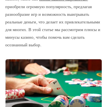
приобрели огромную популярность, предлагая
разнообразие игр и возможность выигрывать
реальные деньги, что делает их привлекательными
для многих. В этой статье мы рассмотрим плюсы и
минусы казино, чтобы помочь вам сделать
осознанный выбор.