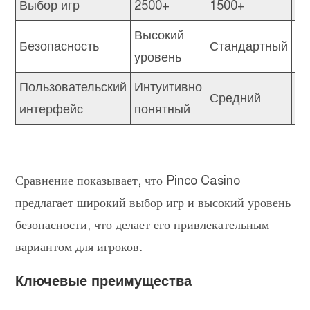
Выбор игр
2500+
1500+
20
Высокий
Безопасность
Стандартный
Б
уровень
Пользовательский
Интуитивно
Средний
Б
интерфейс
понятный
Сравнение показывает, что Pinco Casino
предлагает широкий выбор игр и высокий уровень
безопасности, что делает его привлекательным
вариантом для игроков.
Ключевые преимущества