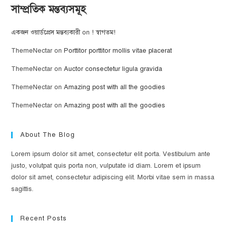
সাম্প্রতিক মন্তব্যসমূহ
একজন ওয়ার্ডপ্রেস মন্তব্যকারী
on
! স্বাগতম!
ThemeNectar
on
Porttitor porttitor mollis vitae placerat
ThemeNectar
on
Auctor consectetur ligula gravida
ThemeNectar
on
Amazing post with all the goodies
ThemeNectar
on
Amazing post with all the goodies
About The Blog
Lorem ipsum dolor sit amet, consectetur elit porta. Vestibulum ante
justo, volutpat quis porta non, vulputate id diam. Lorem et ipsum
dolor sit amet, consectetur adipiscing elit. Morbi vitae sem in massa
sagittis.
Recent Posts