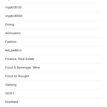
crypto30.03
crypto30032
Dining
eloncasino
Fashion
feb_bettilt.io
Finance, Real Estate
Food & Beverage, Wine
Food for thought
Gaming
GOX1
khelibet4