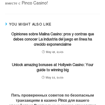
вместе с Pinco Casino!
YOU MIGHT ALSO LIKE
Opiniones sobre Malina Casino: pros y contras que
debes conocer La industria del juego en línea ha
crecido exponencialme
May ২৪, ২০২৬
Unlock amazing bonuses at Hollywin Casino: Your
guide to winning big
May ২২, ২০২৬
Пять проверенных советов по безопасным
транзакциям в казино Pinco для вашего