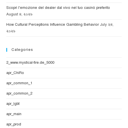
Scopri l'emozione del dealer dal vivo nel tuo casinò preferito
August ৪, ২০২৬
How Cultural Perceptions Influence Gambling Behavior
July ২৪,
২০২৬
Categories
2_www.mystical-fire.de_5000
apr_ChiRo
apr_common_1
apr_common_2
apr_lgbt
apr_main
apr_prod