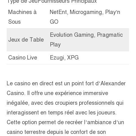
Type de JeuFournisseurs Principaux
Machines à
NetEnt, Microgaming, Play’n
Sous
GO
Evolution Gaming, Pragmatic
Jeux de Table
Play
Casino Live
Ezugi, XPG
Le casino en direct est un point fort d’Alexander
Casino. Il offre une expérience immersive
inégalée, avec des croupiers professionnels qui
interagissent en temps réel avec les joueurs.
Cette option permet de recréer l’ambiance d’un
casino terrestre depuis le confort de son