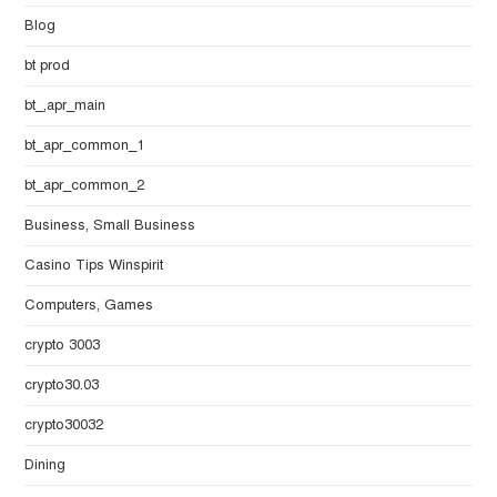
Blog
bt prod
bt_,apr_main
bt_apr_common_1
bt_apr_common_2
Business, Small Business
Casino Tips Winspirit
Computers, Games
crypto 3003
crypto30.03
crypto30032
Dining