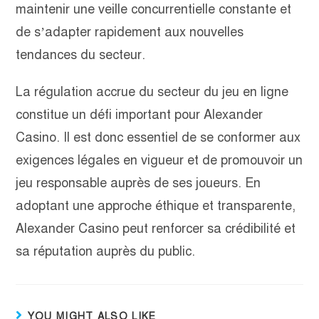
maintenir une veille concurrentielle constante et
de s’adapter rapidement aux nouvelles
tendances du secteur.
La régulation accrue du secteur du jeu en ligne
constitue un défi important pour Alexander
Casino. Il est donc essentiel de se conformer aux
exigences légales en vigueur et de promouvoir un
jeu responsable auprès de ses joueurs. En
adoptant une approche éthique et transparente,
Alexander Casino peut renforcer sa crédibilité et
sa réputation auprès du public.
YOU MIGHT ALSO LIKE