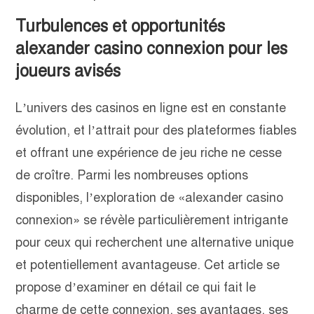
Turbulences et opportunités
alexander casino connexion pour les
joueurs avisés
L’univers des casinos en ligne est en constante
évolution, et l’attrait pour des plateformes fiables
et offrant une expérience de jeu riche ne cesse
de croître. Parmi les nombreuses options
disponibles, l’exploration de «alexander casino
connexion» se révèle particulièrement intrigante
pour ceux qui recherchent une alternative unique
et potentiellement avantageuse. Cet article se
propose d’examiner en détail ce qui fait le
charme de cette connexion, ses avantages, ses