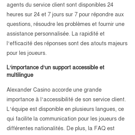
agents du service client sont disponibles 24
heures sur 24 et 7 jours sur 7 pour répondre aux
questions, résoudre les problèmes et fournir une
assistance personnalisée. La rapidité et
l’efficacité des réponses sont des atouts majeurs
pour les joueurs.
L’importance d’un support accessible et
multilingue
Alexander Casino accorde une grande
importance à l’accessibilité de son service client.
L’équipe est disponible en plusieurs langues, ce
qui facilite la communication pour les joueurs de
différentes nationalités. De plus, la FAQ est