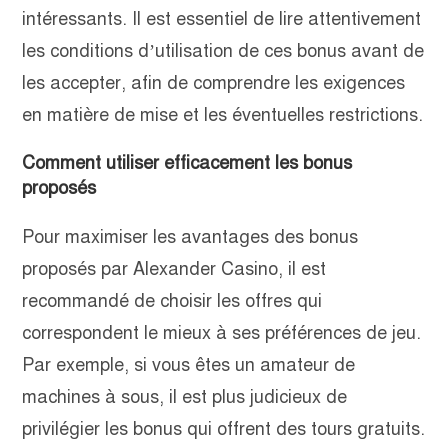
intéressants. Il est essentiel de lire attentivement
les conditions d’utilisation de ces bonus avant de
les accepter, afin de comprendre les exigences
en matière de mise et les éventuelles restrictions.
Comment utiliser efficacement les bonus
proposés
Pour maximiser les avantages des bonus
proposés par Alexander Casino, il est
recommandé de choisir les offres qui
correspondent le mieux à ses préférences de jeu.
Par exemple, si vous êtes un amateur de
machines à sous, il est plus judicieux de
privilégier les bonus qui offrent des tours gratuits.