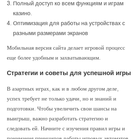
Полный доступ ко всем функциям и играм
казино.
Оптимизация для работы на устройствах с
разными размерами экранов
Мобильная версия сайта делает игровой процесс
еще более удобным и захватывающим.
Стратегии и советы для успешной игры
В азартных играх, как и в любом другом деле,
успех требует не только удачи, но и знаний и
подготовки. Чтобы увеличить свои шансы на
выигрыш, важно разработать стратегию и
следовать ей. Начните с изучения правил игры и
понимания принципов работы игровых автоматов.