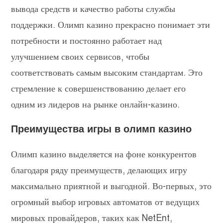
вывода средств и качество работы службы
поддержки. Олимп казино прекрасно понимает эти
потребности и постоянно работает над
улучшением своих сервисов, чтобы
соответствовать самым высоким стандартам. Это
стремление к совершенствованию делает его
одним из лидеров на рынке онлайн-казино.
Преимущества игры в олимп казино
Олимп казино выделяется на фоне конкурентов
благодаря ряду преимуществ, делающих игру
максимально приятной и выгодной. Во-первых, это
огромный выбор игровых автоматов от ведущих
мировых провайдеров, таких как NetEnt,