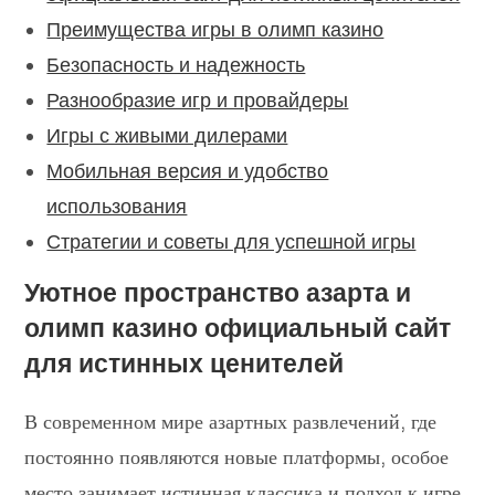
Преимущества игры в олимп казино
Безопасность и надежность
Разнообразие игр и провайдеры
Игры с живыми дилерами
Мобильная версия и удобство
использования
Стратегии и советы для успешной игры
Уютное пространство азарта и
олимп казино официальный сайт
для истинных ценителей
В современном мире азартных развлечений, где
постоянно появляются новые платформы, особое
место занимает истинная классика и подход к игре,