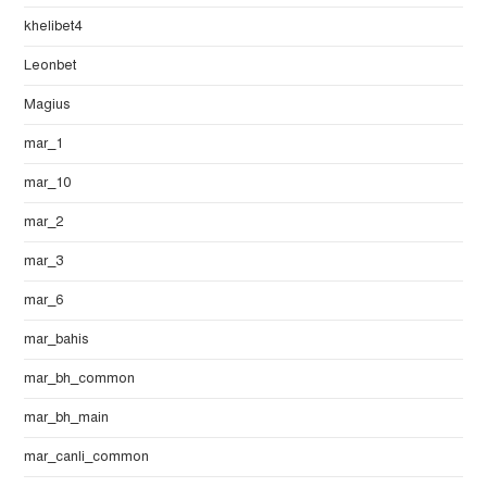
khelibet4
Leonbet
Magius
mar_1
mar_10
mar_2
mar_3
mar_6
mar_bahis
mar_bh_common
mar_bh_main
mar_canli_common