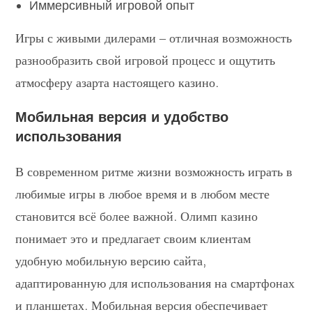
Иммерсивный игровой опыт
Игры с живыми дилерами – отличная возможность
разнообразить свой игровой процесс и ощутить
атмосферу азарта настоящего казино.
Мобильная версия и удобство
использования
В современном ритме жизни возможность играть в
любимые игры в любое время и в любом месте
становится всё более важной. Олимп казино
понимает это и предлагает своим клиентам
удобную мобильную версию сайта,
адаптированную для использования на смартфонах
и планшетах. Мобильная версия обеспечивает