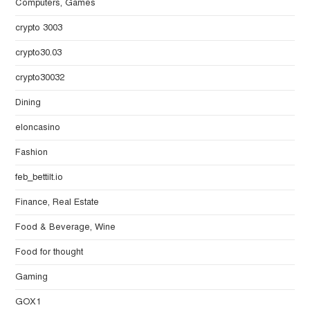
Computers, Games
crypto 3003
crypto30.03
crypto30032
Dining
eloncasino
Fashion
feb_bettilt.io
Finance, Real Estate
Food & Beverage, Wine
Food for thought
Gaming
GOX1