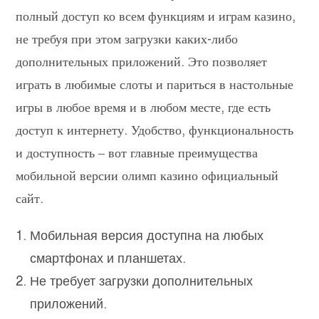
полный доступ ко всем функциям и играм казино,
не требуя при этом загрузки каких-либо
дополнительных приложений. Это позволяет
играть в любимые слоты и париться в настольные
игры в любое время и в любом месте, где есть
доступ к интернету. Удобство, функциональность
и доступность – вот главные преимущества
мобильной версии олимп казино официальный
сайт.
Мобильная версия доступна на любых
смартфонах и планшетах.
Не требует загрузки дополнительных
приложений.