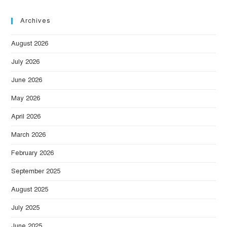
Archives
August 2026
July 2026
June 2026
May 2026
April 2026
March 2026
February 2026
September 2025
August 2025
July 2025
June 2025