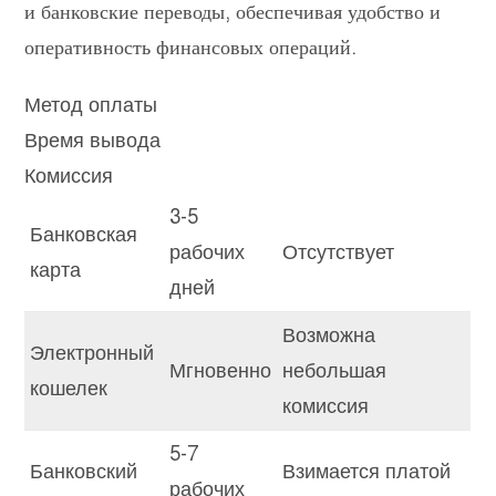
и банковские переводы, обеспечивая удобство и
оперативность финансовых операций.
Метод оплаты
Время вывода
Комиссия
3-5
Банковская
рабочих
Отсутствует
карта
дней
Возможна
Электронный
Мгновенно
небольшая
кошелек
комиссия
5-7
Банковский
Взимается платой
рабочих