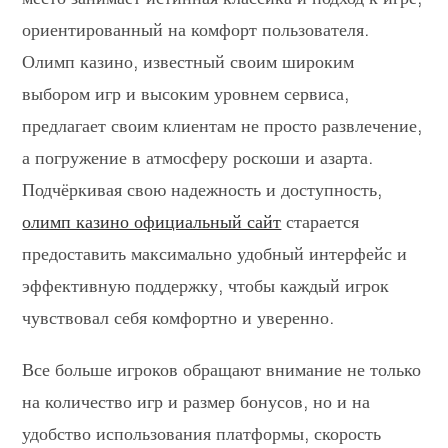
ориентированный на комфорт пользователя.
Олимп казино, известный своим широким
выбором игр и высоким уровнем сервиса,
предлагает своим клиентам не просто развлечение,
а погружение в атмосферу роскоши и азарта.
Подчёркивая свою надежность и доступность,
олимп казино официальный сайт
старается
предоставить максимально удобный интерфейс и
эффективную поддержку, чтобы каждый игрок
чувствовал себя комфортно и уверенно.
Все больше игроков обращают внимание не только
на количество игр и размер бонусов, но и на
удобство использования платформы, скорость