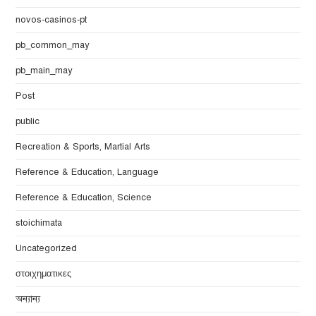
novos-casinos-pt
pb_common_may
pb_main_may
Post
public
Recreation & Sports, Martial Arts
Reference & Education, Language
Reference & Education, Science
stoichimata
Uncategorized
στοιχηματικες
অন্যান্য