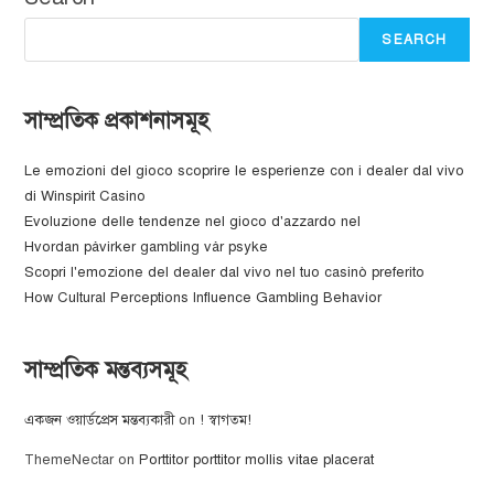
SEARCH
সাম্প্রতিক প্রকাশনাসমূহ
Le emozioni del gioco scoprire le esperienze con i dealer dal vivo
di Winspirit Casino
Evoluzione delle tendenze nel gioco d'azzardo nel
Hvordan påvirker gambling vår psyke
Scopri l'emozione del dealer dal vivo nel tuo casinò preferito
How Cultural Perceptions Influence Gambling Behavior
সাম্প্রতিক মন্তব্যসমূহ
একজন ওয়ার্ডপ্রেস মন্তব্যকারী
on
! স্বাগতম!
ThemeNectar
on
Porttitor porttitor mollis vitae placerat