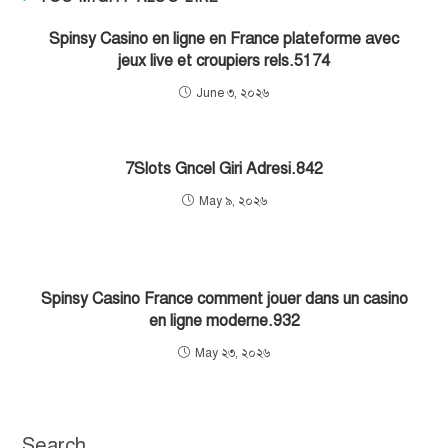
Spinsy Casino en ligne en France plateforme avec
jeux live et croupiers rels.5174
June ৩, ২০২৬
7Slots Gncel Giri Adresi.842
May ৯, ২০২৬
Spinsy Casino France comment jouer dans un casino
en ligne moderne.932
May ২৩, ২০২৬
Search