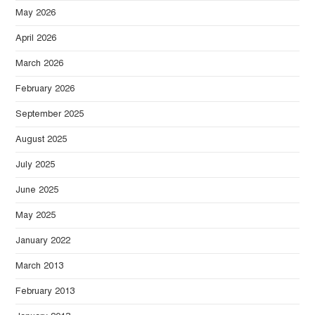
May 2026
April 2026
March 2026
February 2026
September 2025
August 2025
July 2025
June 2025
May 2025
January 2022
March 2013
February 2013