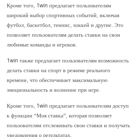
Кроме того, 1win предлагает пользователям
широкий выбор спортивных событий, включая
футбол, баскетбол, теннис, хоккей и другие. Это
позволяет пользователям делать ставки на свои
любимые команды и игроков.
1win также предлагает пользователям возможность
делать ставки на спорт в режиме реального
времени, что обеспечивает максимальную
эмоциональность и волнение при игре.
Кроме того, 1win предлагает пользователям доступ
к функции “Моя ставка”, которая позволяет
пользователям отслеживать свои ставки и получать
уведомления о результатах.