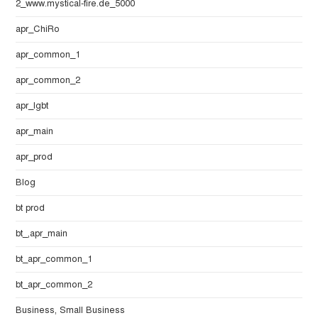
2_www.mystical-fire.de_5000
apr_ChiRo
apr_common_1
apr_common_2
apr_lgbt
apr_main
apr_prod
Blog
bt prod
bt_,apr_main
bt_apr_common_1
bt_apr_common_2
Business, Small Business