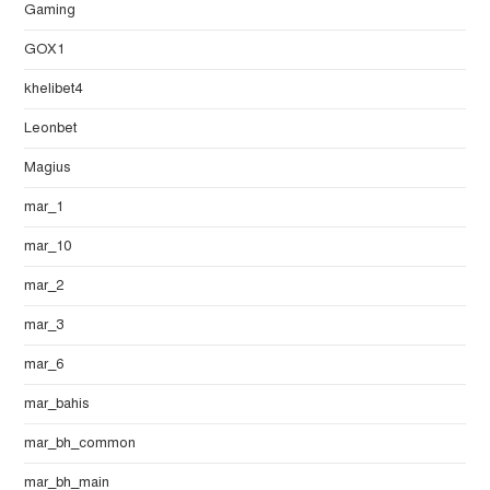
Gaming
GOX1
khelibet4
Leonbet
Magius
mar_1
mar_10
mar_2
mar_3
mar_6
mar_bahis
mar_bh_common
mar_bh_main