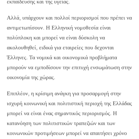
εκπαίδευσης και της υγείας.
Αλλά, υπάρχουν και πολλοί περιορισμοί που πρέπει να
αντιμετωπίσουν. Η Ελληνική νομοθεσία είναι
πολύπλοκη και μπορεί να είναι δύσκολη να
ακολουθηθεί, ειδικά για εταιρείες που δεχονται
Έλληνες. Τα νομικά και οικονομικά προβλήματα
μπορούν να εμποδίσουν την επιτυχή ενσωμάτωση στην
οικονομία της χώρας.
Επιπλέον, η κρίσιμη ανάγκη για προσαρμογή στην
ισχυρή κοινωνική και πολιτιστική περιοχή της Ελλάδας
μπορεί να είναι ένας σημαντικός περιορισμός. Η
κατανόηση των πολιτιστικών τραπεζιών και των
κοινωνικών προτιμήσεων μπορεί να απαιτήσει χρόνο