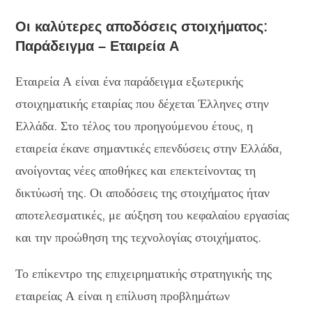
Οι καλύτερες αποδόσεις στοιχήματος:
Παράδειγμα – Εταιρεία Α
Εταιρεία Α είναι ένα παράδειγμα εξωτερικής
στοιχηματικής εταιρίας που δέχεται Έλληνες στην
Ελλάδα. Στο τέλος του προηγούμενου έτους, η
εταιρεία έκανε σημαντικές επενδύσεις στην Ελλάδα,
ανοίγοντας νέες αποθήκες και επεκτείνοντας τη
δικτύωσή της. Οι αποδόσεις της στοιχήματος ήταν
αποτελεσματικές, με αύξηση του κεφαλαίου εργασίας
και την προώθηση της τεχνολογίας στοιχήματος.
Το επίκεντρο της επιχειρηματικής στρατηγικής της
εταιρείας Α είναι η επίλυση προβλημάτων