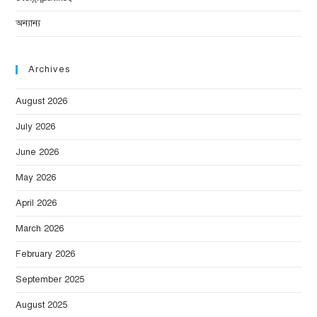
অন্যান্য
Archives
August 2026
July 2026
June 2026
May 2026
April 2026
March 2026
February 2026
September 2025
August 2025