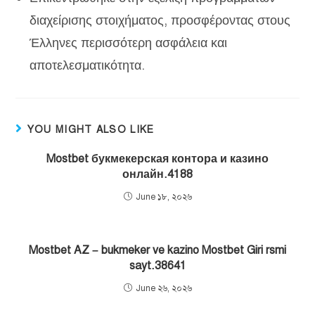
διαχείρισης στοιχήματος, προσφέροντας στους
Έλληνες περισσότερη ασφάλεια και
αποτελεσματικότητα.
YOU MIGHT ALSO LIKE
Mostbet букмекерская контора и казино
онлайн.4188
June ১৮, ২০২৬
Mostbet AZ – bukmeker ve kazino Mostbet Giri rsmi
sayt.38641
June ২৬, ২০২৬