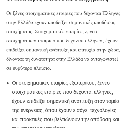
Οι ξένες στοιχηματικές εταιρίες που δέχονται Έλληνες
στην Ελλάδα έχουν αποδείξει σημαντικές αποδόσεις
στοιχήματος. Στοιχηματικές εταιρίες, ξενεσ
στοιχηματικεσ εταιριεσ που δεχονται ελληνεσ, έχουν
επιδείξει σημαντική ανάπτυξη και επιτυχία στην χώρα,
δίνοντας τη δυνατότητα στην Ελλάδα να ανταγωνιστεί
σε ευρύτερο πλαίσιο.
Οι στοιχηματικές εταιρίες εξωτερικου, ξενεσ
στοιχηματικες εταιριες που δεχονται ελληνες,
έχουν επιδείξει σημαντική ανάπτυξη στον τομέα
της ενέργειας, όπου έχουν εισάγει τεχνολογίες
και πρακτικές που βελτιώνουν την απόδοση και