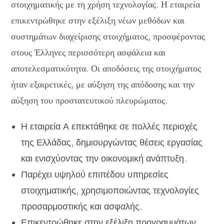
στοιχηματικής με τη χρήση τεχνολογίας. Η εταιρεία
επικεντρώθηκε στην εξέλιξη νέων μεθόδων και
συστημάτων διαχείρισης στοιχήματος, προσφέροντας
στους Έλληνες περισσότερη ασφάλεια και
αποτελεσματικότητα. Οι αποδόσεις της στοιχήματος
ήταν εξαιρετικές, με αύξηση της απόδοσης και την
αύξηση του προστατευτικού πλευρώματος.
Η εταιρεία Α επεκτάθηκε σε πολλές περιοχές
της Ελλάδας, δημιουργώντας θέσεις εργασίας
και ενισχύοντας την οικονομική ανάπτυξη.
Παρέχει υψηλού επιπέδου υπηρεσίες
στοιχηματικής, χρησιμοποιώντας τεχνολογίες
προσαρμοστικής και ασφαλής.
Επικεντρώθηκε στην εξέλιξη προγραμμάτων