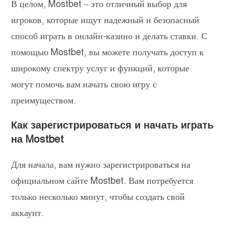
В целом, Mostbet – это отличный выбор для
игроков, которые ищут надежный и безопасный
способ играть в онлайн-казино и делать ставки. С
помощью Mostbet, вы можете получать доступ к
широкому спектру услуг и функций, которые
могут помочь вам начать свою игру с
преимуществом.
Как зарегистрироваться и начать играть
на Mostbet
Для начала, вам нужно зарегистрироваться на
официальном сайте Mostbet. Вам потребуется
только несколько минут, чтобы создать свой
аккаунт.