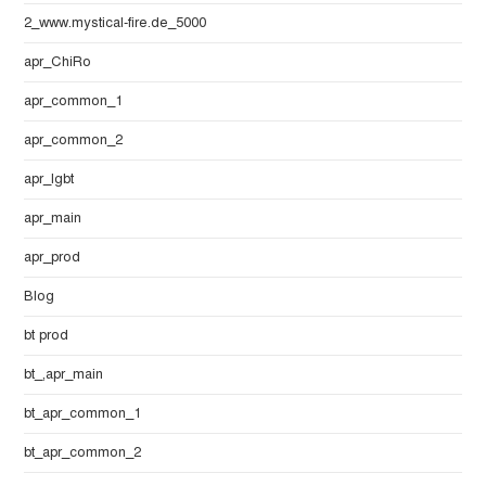
2_www.mystical-fire.de_5000
apr_ChiRo
apr_common_1
apr_common_2
apr_lgbt
apr_main
apr_prod
Blog
bt prod
bt_,apr_main
bt_apr_common_1
bt_apr_common_2