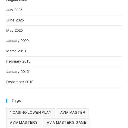
July 2025
June 2025
May 2025
January 2022
March 2013
February 2013
January 2013
December 2012
Tags
" CASINO LOWEN PLAY
AVIA MASTER
AVIA MASTERS
AVIA MASTERS GAME