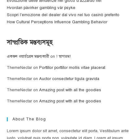
Evoluzione delle tendenze nel gioco d'azzardo nel
Hvordan påvirker gambling vår psyke
Scopri l'emozione del dealer dal vivo nel tuo casinò preferito
How Cultural Perceptions Influence Gambling Behavior
সাম্প্রতিক মন্তব্যসমূহ
একজন ওয়ার্ডপ্রেস মন্তব্যকারী
on
! স্বাগতম!
ThemeNectar
on
Porttitor porttitor mollis vitae placerat
ThemeNectar
on
Auctor consectetur ligula gravida
ThemeNectar
on
Amazing post with all the goodies
ThemeNectar
on
Amazing post with all the goodies
About The Blog
Lorem ipsum dolor sit amet, consectetur elit porta. Vestibulum ante
justo, volutpat quis porta non, vulputate id diam. Lorem et ipsum