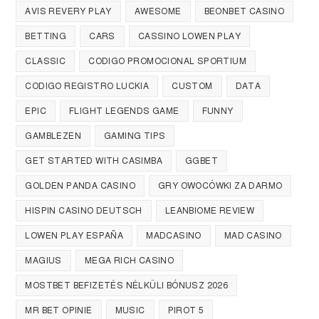
AVIS REVERY PLAY
AWESOME
BEONBET CASINO
BETTING
CARS
CASSINO LOWEN PLAY
CLASSIC
CODIGO PROMOCIONAL SPORTIUM
CODIGO REGISTRO LUCKIA
CUSTOM
DATA
EPIC
FLIGHT LEGENDS GAME
FUNNY
GAMBLEZEN
GAMING TIPS
GET STARTED WITH CASIMBA
GGBET
GOLDEN PANDA CASINO
GRY OWOCÓWKI ZA DARMO
HISPIN CASINO DEUTSCH
LEANBIOME REVIEW
LOWEN PLAY ESPAÑA
MADCASINO
MAD CASINO
MAGIUS
MEGA RICH CASINO
MOSTBET BEFIZETÉS NÉLKÜLI BÓNUSZ 2026
MR BET OPINIE
MUSIC
PIROT 5