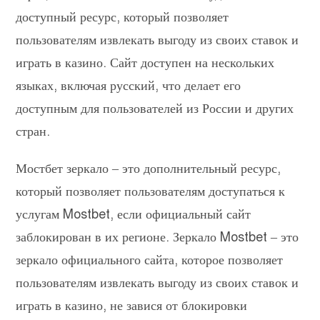
доступный ресурс, который позволяет
пользователям извлекать выгоду из своих ставок и
играть в казино. Сайт доступен на нескольких
языках, включая русский, что делает его
доступным для пользователей из России и других
стран.
Мостбет зеркало – это дополнительный ресурс,
который позволяет пользователям доступаться к
услугам Mostbet, если официальный сайт
заблокирован в их регионе. Зеркало Mostbet – это
зеркало официального сайта, которое позволяет
пользователям извлекать выгоду из своих ставок и
играть в казино, не завися от блокировки