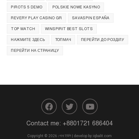
PIROTS 5 DEMO
POLSKIE NOWE KASYNO
REVERY PLAY CASINO GR
SAVASPIN ESPAÑA
TOP MATCH
WINSPIRIT BEST SLOTS
НАЖМИТЕ ЗДЕСЬ
ТОПМАЧ
ПЕРЕЙТИ ДО РОЗДІЛУ
ПЕРЕЙТИ НА СТРАНИЦУ
Contact me:
+8801721 686404
Copyright © 2026 গোনা ইউপি | develop by
iqbalit.com